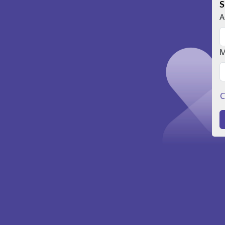
S
A
M
C